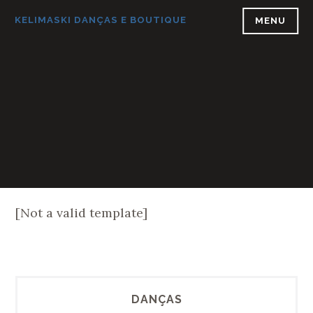
Ir
para
KELIMASKI DANÇAS E BOUTIQUE
MENU
conteúdo
[Not a valid template]
DANÇAS